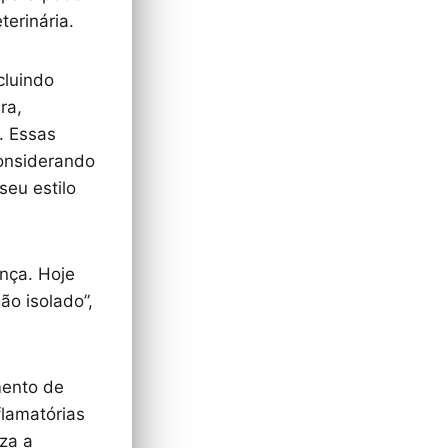
terinária.
cluindo
ra,
. Essas
considerando
eu estilo
nça. Hoje
o isolado”,
mento de
flamatórias
iza a