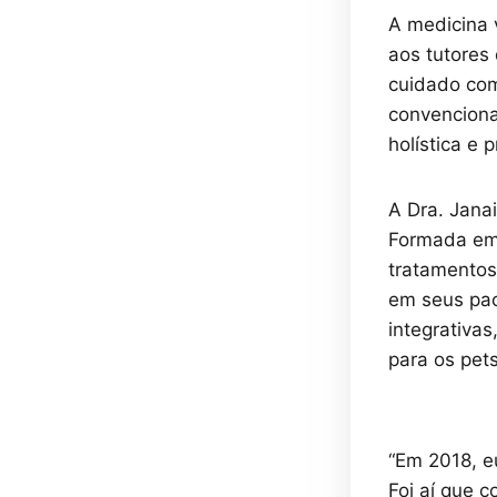
A medicina 
aos tutores 
cuidado com
convenciona
holística e
A Dra. Jana
Formada em 
tratamentos
em seus pac
integrativa
para os pets
“Em 2018, e
Foi aí que c