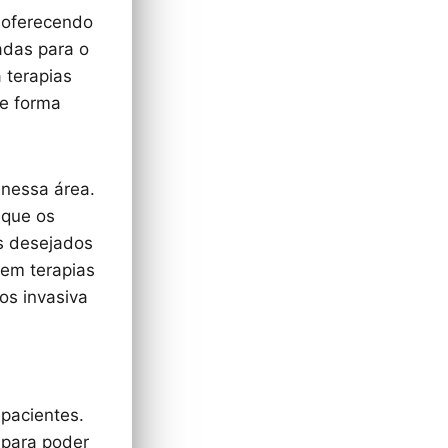
, oferecendo
adas para o
 terapias
de forma
 nessa área.
 que os
s desejados
 em terapias
os invasiva
 pacientes.
 para poder