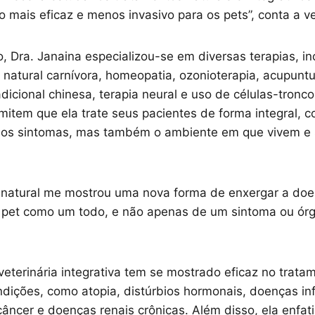
o mais eficaz e menos invasivo para os pets”, conta a ve
, Dra. Janaina especializou-se em diversas terapias, in
 natural carnívora, homeopatia, ozonioterapia, acupuntu
dicional chinesa, terapia neural e uso de células-tronco
rmitem que ela trate seus pacientes de forma integral, 
os sintomas, mas também o ambiente em que vivem e s
 natural me mostrou uma nova forma de enxergar a doe
 pet como um todo, e não apenas de um sintoma ou órgã
veterinária integrativa tem se mostrado eficaz no trata
ndições, como atopia, distúrbios hormonais, doenças in
 câncer e doenças renais crônicas. Além disso, ela enfat