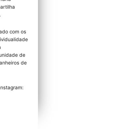
artilha
.
dado com os
ividualidade
m
tunidade de
anheiros de
 Instagram: