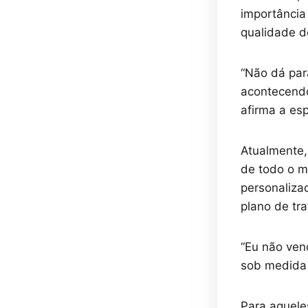
importância
qualidade d
“Não dá para
acontecendo
afirma a esp
Atualmente,
de todo o m
personaliza
plano de tr
“Eu não ven
sob medida 
Para aquele