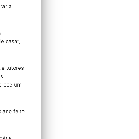
rar a
á
e casa”,
ue tutores
os
merece um
lano feito
nária