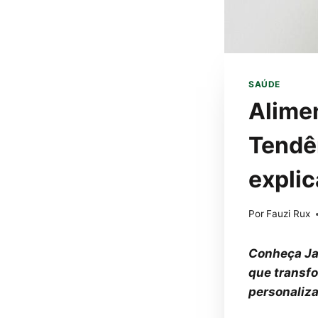
SAÚDE
Alimen
Tendê
explic
Por
Fauzi Rux
Conheça Jan
que transf
personaliz