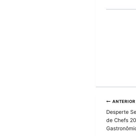
Naveg
ANTERIOR
Desperte Se
de
de Chefs 20
Post
Gastronômic