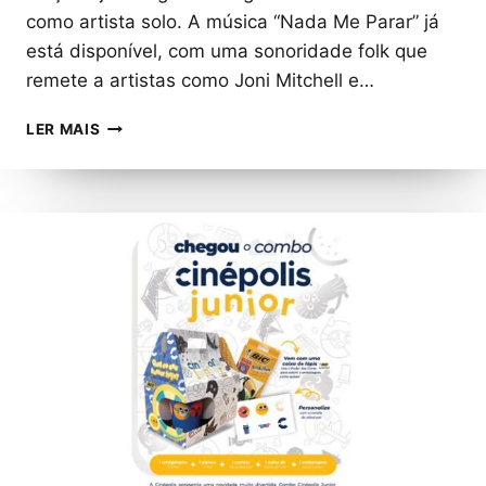
como artista solo. A música “Nada Me Parar” já
está disponível, com uma sonoridade folk que
remete a artistas como Joni Mitchell e…
JULIA
LER MAIS
BENFORD
MOSTRA
IMAGINAÇÃO
NO
SINGLE
FOLK
“NADA
ME
PARAR”