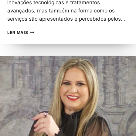
inovações tecnológicas e tratamentos
avançados, mas também na forma como os
serviços são apresentados e percebidos pelos…
CLÍNICAS
LER MAIS
DE
DERMATOLOGIA
E
OFTALMOLOGIA
AUMENTAM
TAXA
DE
FIDELIZAÇÃO
AO
ADOTAR
O
MARKETING
DE
EXPERIÊNCIA