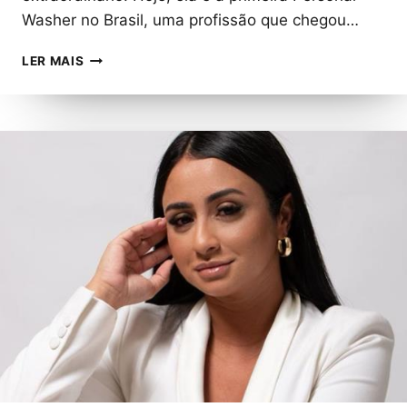
Washer no Brasil, uma profissão que chegou…
MÁRCIA
LER MAIS
GAMA
CELEBRA
SEU
ANIVERSÁRIO
E
O
LANÇAMENTO
DA
SUA
PROFISSÃO
INOVADORA:
PERSONAL
WASHER.