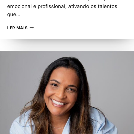
emocional e profissional, ativando os talentos
que…
ANDREIA
LER MAIS
ARCE
FERNANDES:
A
MENTORA
DE
ÁGUIAS
QUE
TRANSFORMA
VIDAS