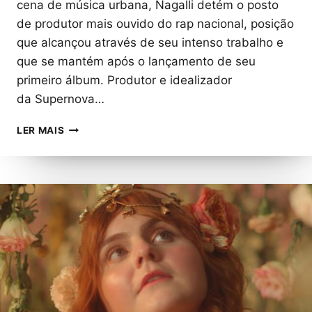
cena de música urbana, Nagalli detém o posto
de produtor mais ouvido do rap nacional, posição
que alcançou através de seu intenso trabalho e
que se mantém após o lançamento de seu
primeiro álbum. Produtor e idealizador
da Supernova…
NAGALLI
LER MAIS
LIBERA
A
VERSÃO
DELUXE
DE
SEU
ÁLBUM
“MAGIC
SHOW”