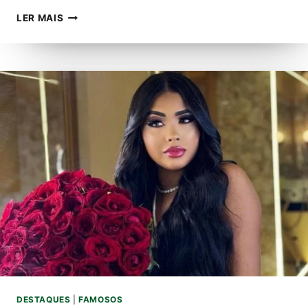
CAROL
LER MAIS
SOUSA:
DE
CLT
A
MENTORA
DE
SUCESSO
NA
ÁREA
DA
BELEZA
DESTAQUES
|
FAMOSOS