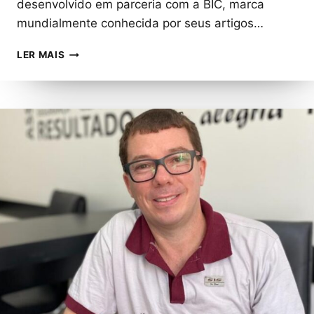
desenvolvido em parceria com a BIC, marca
mundialmente conhecida por seus artigos…
CINÉPOLIS
LER MAIS
E
BIC
SE
UNEM
PARA
CRIAR
COMBO
DIVERTIDO
PARA
CRIANÇAS