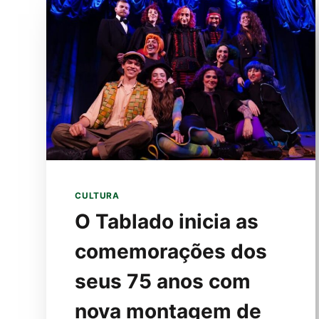
VEZ
MAIS
EMPRESÁRIOS
EXPANDEM
SEUS
NEGÓCIOS
PARA
OS
ESTADOS
UNIDOS
CULTURA
O Tablado inicia as
comemorações dos
seus 75 anos com
nova montagem de