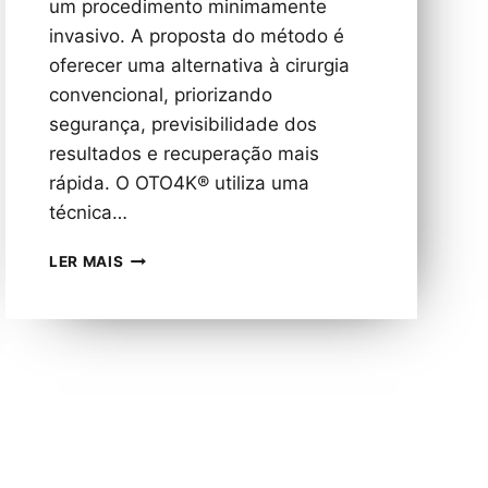
um procedimento minimamente
invasivo. A proposta do método é
oferecer uma alternativa à cirurgia
convencional, priorizando
segurança, previsibilidade dos
resultados e recuperação mais
rápida. O OTO4K®️ utiliza uma
técnica…
MÉTODO
LER MAIS
OTO4K®
OFERECE
ALTERNATIVA
MINIMAMENTE
INVASIVA
PARA
CORREÇÃO
DEFINITIVA
DE
ORELHAS