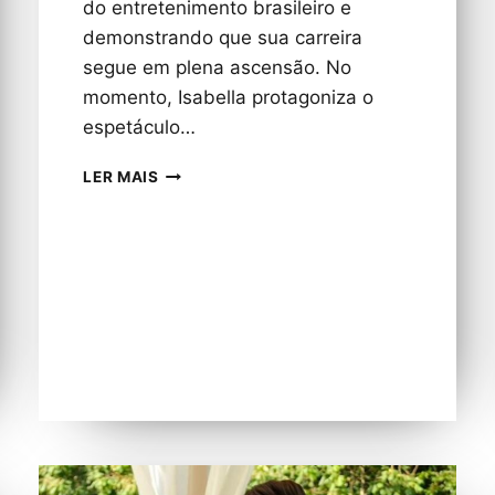
do entretenimento brasileiro e
demonstrando que sua carreira
segue em plena ascensão. No
momento, Isabella protagoniza o
espetáculo…
ISABELLA
LER MAIS
DANELUZ
PREPARA
NOVOS
PROJETOS
E
VIVE
UMA
FASE
PROMISSORA
NA
CARREIRA