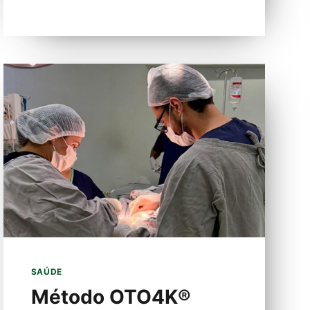
SAÚDE
Método OTO4K®