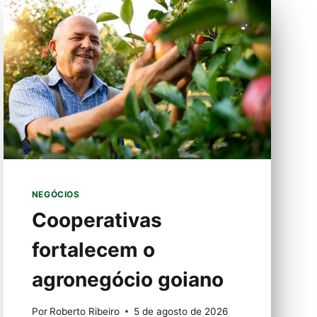
NACIONAL
E
AJUDA
BRASILEIROS
A
COMPREENDEREM
OS
VERDADEIROS
CRITÉRIOS
DE
APROVAÇÃO
DE
CRÉDITO
NEGÓCIOS
Cooperativas
fortalecem o
agronegócio goiano
Por
Roberto Ribeiro
5 de agosto de 2026