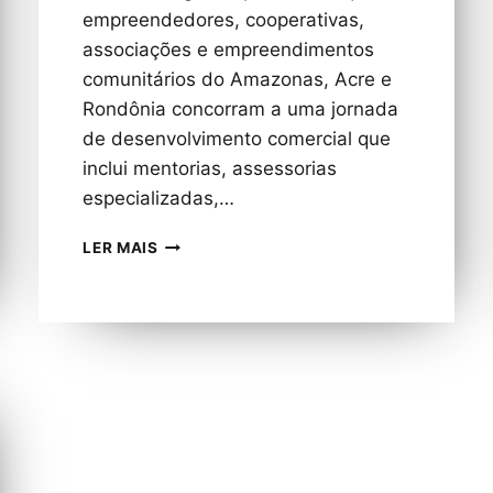
empreendedores, cooperativas,
associações e empreendimentos
comunitários do Amazonas, Acre e
Rondônia concorram a uma jornada
de desenvolvimento comercial que
inclui mentorias, assessorias
especializadas,…
INSCRIÇÕES
LER MAIS
GRATUITAS
PARA
JORNADA
DE
ACELERAÇÃO
DE
NEGÓCIOS
DA
AMAZÔNIA
SÃO