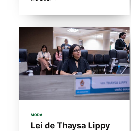
TABLADO
INICIA
AS
COMEMORAÇÕES
DOS
SEUS
75
ANOS
COM
NOVA
MONTAGEM
DE
CLÁSSICO
DE
MARIA
CLARA
MACHADO
MODA
Lei de Thaysa Lippy