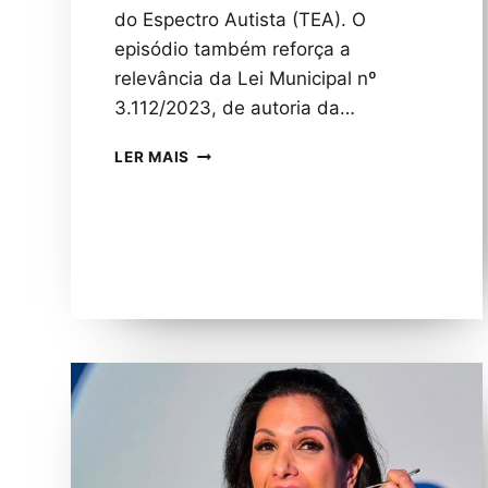
do Espectro Autista (TEA). O
episódio também reforça a
relevância da Lei Municipal nº
3.112/2023, de autoria da…
LEI
LER MAIS
DE
THAYSA
LIPPY
REFORÇA
IMPORTÂNCIA
DA
CONSCIENTIZAÇÃO
APÓS
AGRESSÃO
CONTRA
MÃE
ATÍPICA
EM
MANAUS