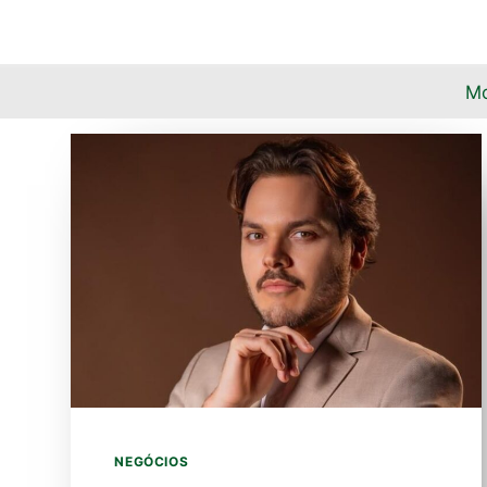
Pular
para
o
M
Conteúdo
NEGÓCIOS