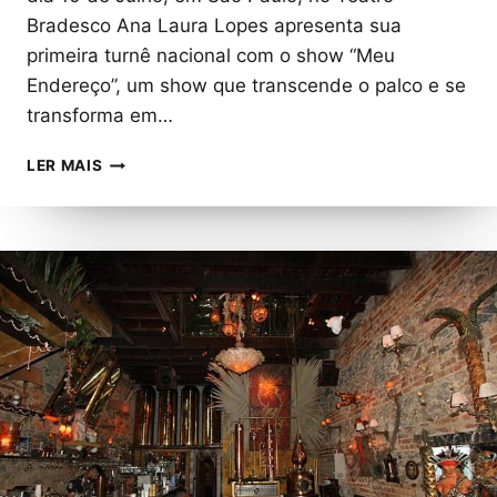
Bradesco Ana Laura Lopes apresenta sua
primeira turnê nacional com o show “Meu
Endereço”, um show que transcende o palco e se
transforma em…
ANA
LER MAIS
LAURA
LOPES
DÁ
INÍCIO
À
SUA
PRIMEIRA
TURNÊ
NACIONAL
COM
SHOW
EM
SÃO
PAULO