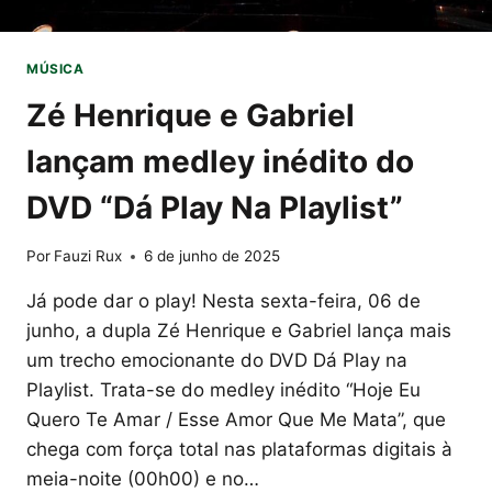
VALORIZAÇÃO
DAS
MULHERES
MÚSICA
NO
MERCADO
Zé Henrique e Gabriel
IMOBILIÁRIO
lançam medley inédito do
DVD “Dá Play Na Playlist”
Por
Fauzi Rux
6 de junho de 2025
Já pode dar o play! Nesta sexta-feira, 06 de
junho, a dupla Zé Henrique e Gabriel lança mais
um trecho emocionante do DVD Dá Play na
Playlist. Trata-se do medley inédito “Hoje Eu
Quero Te Amar / Esse Amor Que Me Mata”, que
chega com força total nas plataformas digitais à
meia-noite (00h00) e no…