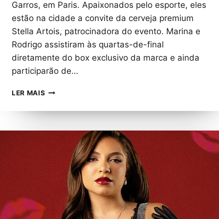
Garros, em Paris. Apaixonados pelo esporte, eles
estão na cidade a convite da cerveja premium
Stella Artois, patrocinadora do evento. Marina e
Rodrigo assistiram às quartas-de-final
diretamente do box exclusivo da marca e ainda
participarão de…
RODRIGO
LER MAIS
SANTORO
E
MARINA
RUY
BARBOSA
PROMOVEM
ESTREIA
DE
STELLA
PURE
GOLD
EM