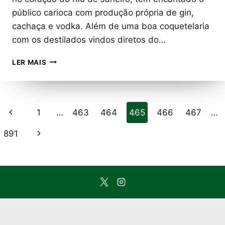
público carioca com produção própria de gin,
cachaça e vodka. Além de uma boa coquetelaria
com os destilados vindos diretos do…
DESTILARIA
LER MAIS
MARAVILHA
REAQUECE
O
CENTRO
Navegação
Página
1
…
463
464
465
466
467
…
DO
RIO
da
Anterior
Página
891
COM
PRODUÇÃO
Página
Seguinte
PRÓPRIA
DE
CACHAÇA,
GIN
E
VODKA