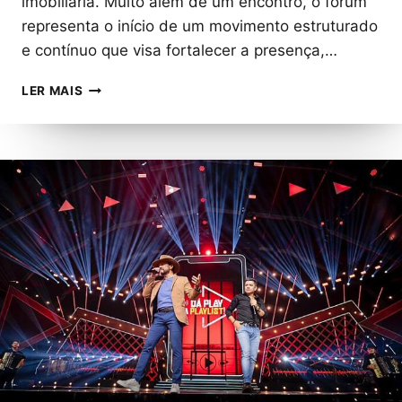
imobiliária. Muito além de um encontro, o fórum
representa o início de um movimento estruturado
e contínuo que visa fortalecer a presença,…
PRIMEIRO
LER MAIS
FÓRUM
DE
INTEGRAÇÃO
FEMININA
DO
SISTEMA
COFECI-
CRECI
MARCA
O
INÍCIO
DE
UM
MOVIMENTO
NACIONAL
PELA