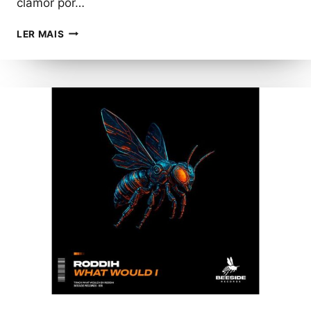
clamor por…
NICOLI
LER MAIS
FRANCINI
LANÇA
SINGLE
“VEM
ESPÍRITO
SANTO”,
UMA
ORAÇÃO
ÍNTIMA
QUE
NASCEU
EM
MEIO
À
DOR