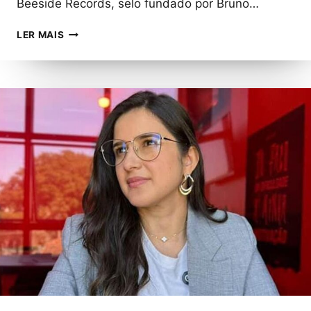
Beeside Records, selo fundado por Bruno…
RODDIH
LER MAIS
UNE
HOUSE
E
AFRO
HOUSE
NA
TRACK
“WHAT
WOULD
I”,
LANÇAMENTO
DA
BEESIDE
RECORDS