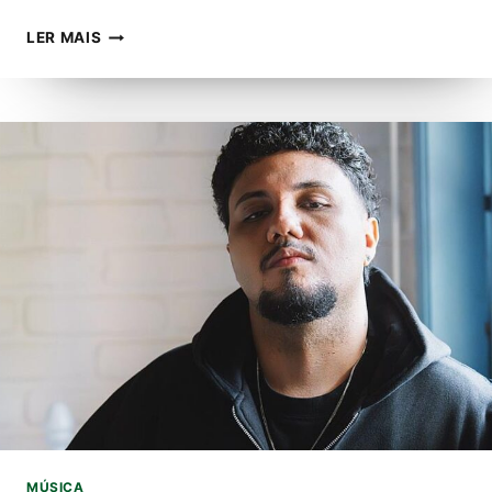
MAKING
LER MAIS
OF:
CONFIRA
OS
BASTIDORES
DA
MEGAPRODUÇÃO
DO
FILME
DO
BAILE
DE
GALA
DE
SPATEN
MÚSICA