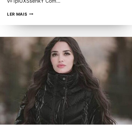
v=1plUXSsehkY Com…
O
LER MAIS
TRAPPER
NESK
ONLY
APRESENTA
O
SINGLE
E
CLIPE
DE
“RENAN”