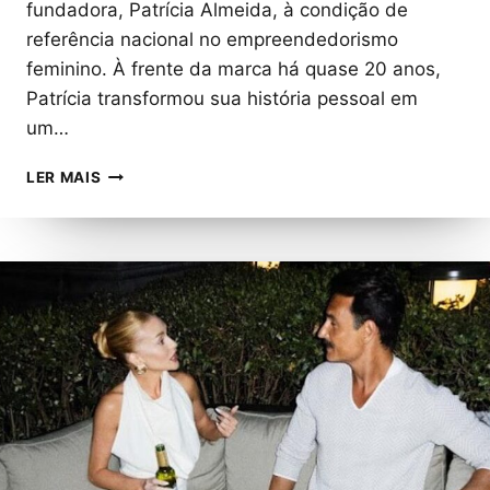
fundadora, Patrícia Almeida, à condição de
referência nacional no empreendedorismo
feminino. À frente da marca há quase 20 anos,
Patrícia transformou sua história pessoal em
um…
PATRÍCIA
LER MAIS
ALMEIDA:
A
TRAJETÓRIA
DA
MINEIRA
QUE
TRANSFORMOU
A
PRODUÇÃO
DE
LINGERIE
EM
UM