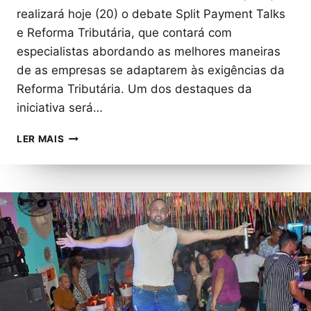
realizará hoje (20) o debate Split Payment Talks
e Reforma Tributária, que contará com
especialistas abordando as melhores maneiras
de as empresas se adaptarem às exigências da
Reforma Tributária. Um dos destaques da
iniciativa será…
REFORMA
LER MAIS
TRIBUTÁRIA
PODE
DESIDRATAR
SIMPLES
NACIONAL,
AMPLIAR
ARRECADAÇÃO
E
REDUZIR
ROMBO
DA
PREVIDÊNCIA