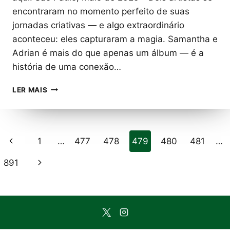
encontraram no momento perfeito de suas
jornadas criativas — e algo extraordinário
aconteceu: eles capturaram a magia. Samantha e
Adrian é mais do que apenas um álbum — é a
história de uma conexão…
SAMANTHA
LER MAIS
SCHMÜTZ
LANÇA
O
SINGLE
Navegação
Página
1
…
477
478
479
480
481
…
“SAMBA
CANÇÃO”
da
Anterior
Página
891
JUNTO
A
Página
Seguinte
ADRIAN
YOUNGE