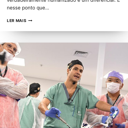
verdadeiramente humanizado é um diferencial. É
nesse ponto que…
CONHEÇA
LER MAIS
NATHALIA
MOREIRA,
A
ESPECIALISTA
QUE
UNE
CIÊNCIA
E
CUIDADO
HUMANO
NO
TRATAMENTO
NUTRICIONAL
DE
DISTÚRBIOS
DA
TIREOIDE