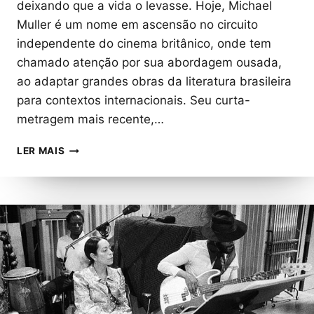
deixando que a vida o levasse. Hoje, Michael
Muller é um nome em ascensão no circuito
independente do cinema britânico, onde tem
chamado atenção por sua abordagem ousada,
ao adaptar grandes obras da literatura brasileira
para contextos internacionais. Seu curta-
metragem mais recente,…
MICHAEL
LER MAIS
MULLER:
O
BRASILEIRO
QUE
ESTÁ
LEVANDO
NELSON
RODRIGUES
AO
CINEMA
BRITÂNICO