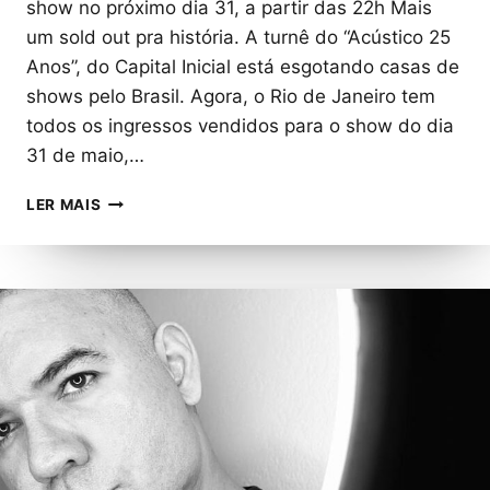
show no próximo dia 31, a partir das 22h Mais
um sold out pra história. A turnê do “Acústico 25
Anos”, do Capital Inicial está esgotando casas de
shows pelo Brasil. Agora, o Rio de Janeiro tem
todos os ingressos vendidos para o show do dia
31 de maio,…
CAPITAL
LER MAIS
INICIAL
DA
SOLD
OUT
NO
RIO
DE
JANEIRO
COM
ACÚSTICO
25
ANOS