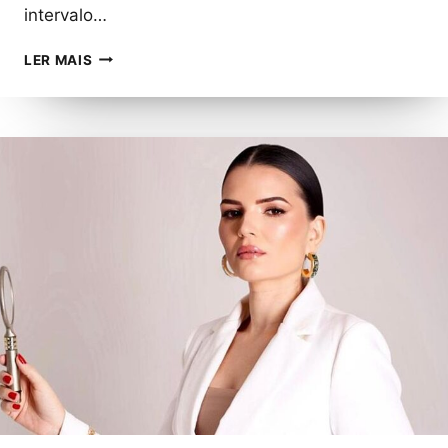
intervalo…
PROCURA
LER MAIS
POR
SEGUROS
DE
AUTOMÓVEIS
TEVE
QUEDA
DE
QUASE
2%
EM
MARÇO