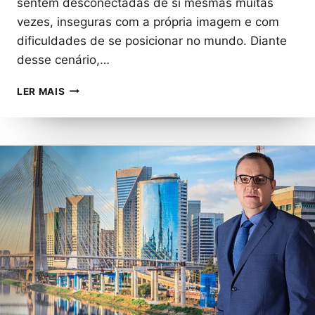
sentem desconectadas de si mesmas muitas
vezes, inseguras com a própria imagem e com
dificuldades de se posicionar no mundo. Diante
desse cenário,…
AUTOESTIMA
LER MAIS
ALÉM
DA
ESTÉTICA:
ESPECIALISTA
EXPLICA
COMO
A
FORMA
DE
SE
VER
IMPACTA
AUTOCONFIANÇA
E
POSICIONAMENTO