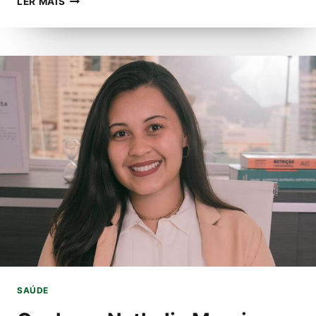
LER MAIS
MIRANDA,
ATRIZ
E
INFLUENCIADORA
DE
CURITIBA,
APOSTA
NA
CARREIRA
ARTÍSTICA
EM
SÃO
PAULO
SAÚDE