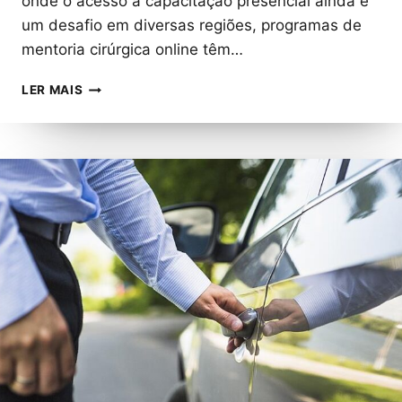
onde o acesso à capacitação presencial ainda é
um desafio em diversas regiões, programas de
mentoria cirúrgica online têm…
MENTORIA
LER MAIS
ONLINE
CAPACITA
CIRURGIÕES
E
APRIMORA
A
EXECUÇÃO
DE
PROCEDIMENTOS
COMPLEXOS