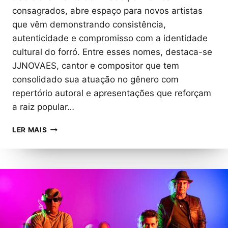
consagrados, abre espaço para novos artistas
que vêm demonstrando consistência,
autenticidade e compromisso com a identidade
cultural do forró. Entre esses nomes, destaca-se
JJNOVAES, cantor e compositor que tem
consolidado sua atuação no gênero com
repertório autoral e apresentações que reforçam
a raiz popular…
JJNOVAES:
LER MAIS
CANTOR
E
COMPOSITOR
REFORÇA
PRESENÇA
NO
CENÁRIO
DO
FORRÓ